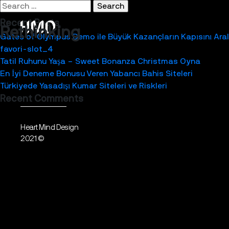
Search
for:
Recent Posts
Rethinking
Gates of Olympus Demo ile Büyük Kazançların Kapısını Aral
favori-slot_4
Tatil Ruhunu Yaşa – Sweet Bonanza Christmas Oyna
En İyi Deneme Bonusu Veren Yabancı Bahis Siteleri
Türkiyede Yasadışı Kumar Siteleri ve Riskleri
Recent Comments
Heart Mind Design
2021 ©